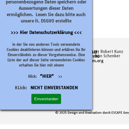
personenbezogene Daten speichern oder
Auswertungen dieser Daten
ermöglichen. Lesen Sie dazu bitte auch
unsere lt. DSGVO erstellte
>>> Hier Datenschutzerklärung <<<
Verantwortliche
Kommunikation
Postadresse
in der Sie von anderen Tools verwendete
Cookies deaktivieren können und erkären Sie Ihr
Kreishandwerksmeister Robert Kunz
Tel.: 0 56 51-74 45 0
Kreishandwerkerschaft
Einverständnis zu dieser Vorgehensweise. Eine
Geschäftsführer Stephan Schenker
Fax :
Werra-Meißner
0
56 51-74 45-90
Liste der auf dieser Seite verwendeten Cookies
E-Mail : info@kh-wm.org
Bismarckstraße 1
37269 Eschwege
erhalten Sie hier mit einem
Impressum
"HIER"
Klick:
>>
Datenschutzerklärung
KLick:
NICHT EINVERSTANDEN
Einverstanden
© 2025 Design und Realisation durch ESCAPE Ges
Zurück zum Seiteninhalt